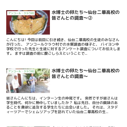
水博士の卵たち～仙台二華高校の
アンコール・クラウ村
皆さんとの調査～②
こんにちは! 今回は前回に引き続き、仙台二華高校の生徒のみなさん
が行った、 アンコールクラウ村での水質調査の様子と、 バイヨン中
学校で行った先生と生徒に対するアンケート調査についてお伝えしま
す。 まずは調査の前に腹ごしらえということで...
水博士の卵たち～仙台二華高校の
アンコール・クラウ村
皆さんとの調査～
皆さんこんにちは、インターン生の仲尾です。 突然ですが皆さんは
学生時代、何かに熱中していましたか？ 私は先日、自分の興味のあ
ることを貪欲に追及する学生たちに出会いました。 それは、スタデ
ィーツアーでシェムリアップを訪れていた仙台二華高校の生...