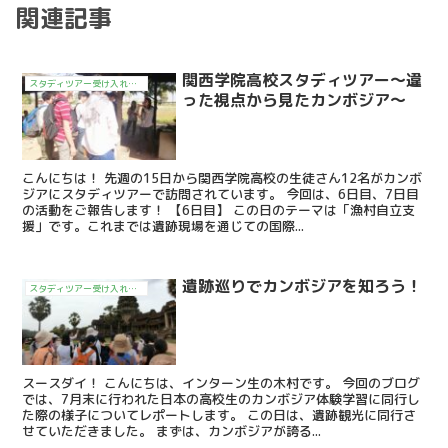
関連記事
関西学院高校スタディツアー～違
スタディツアー受け入れ日記
った視点から見たカンボジア～
こんにちは！ 先週の15日から関西学院高校の生徒さん12名がカンボ
ジアにスタディツアーで訪問されています。 今回は、6日目、7日目
の活動をご報告します！ 【6日目】 この日のテーマは「漁村自立支
援」です。これまでは遺跡現場を通じての国際...
遺跡巡りでカンボジアを知ろう！
スタディツアー受け入れ日記
スースダイ！ こんにちは、インターン生の木村です。 今回のブログ
では、7月末に行われた日本の高校生のカンボジア体験学習に同行し
た際の様子についてレポートします。 この日は、遺跡観光に同行さ
せていただきました。 まずは、カンボジアが誇る...