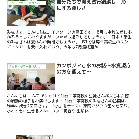
自分たちで考え試行錯誤し「形」
スタディツアー受け入れ日記
にする楽しさ
みなさま、こんにちは。インターンの豊田です。 8月も中旬に差し掛
かろうとしておりますが、いかがお過ごしでしょうか。 日本の学生
のみなさんは夏休みの時期でしょうか。 JSTでは毎年高校生のスタ
ディツアーを受け入れており、今年も7月最終週か...
カンボジアと水のお話～水資源庁
スタディツアー受け入れ日記
の方を迎えて～
こんにちは！ 8/7~8にかけて仙台二華高校の生徒さんが来られた際
の活動の様子をお届けします！ 仙台二華高校のみなさんの訪問は、
昨年に続き2回目です。 「水」をテーマに東南アジアの国々を回り、
水とともに生きる人々について調査や 生活体...