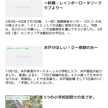
～新橋・レインボーロータリーク
ラブより～
2月4日～6日までの3日間、（一財）国際開発センター（IDCJ）の石
川晃士さんが、ＩＤＣＪとＪＳＴの活動に参加されました。 今回
は、石川さんにお願いし、この活動報告を書いてもらいました。 2月
4日（金） モニタリング活動初日の今日は、I...
井戸がほしい！②～奇跡の水～
地域の小学校での活動
12月1日。井戸業者がオーマヌーッス小学校に入り、井戸掘削が始り
ました。 業者によると、「3日で結論が出る。４０ｍ掘っても水がで
なければ、再検討。」とやる気満々。 井戸掘削機 そして3日後の12
月3日。 「予測していたとはいえ...
5つの小学校訪問での気づき。
地域の小学校での活動