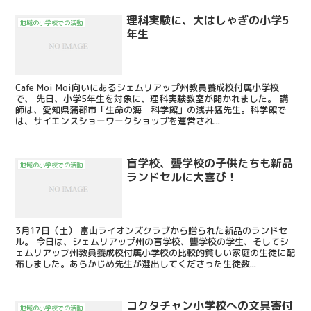
理科実験に、大はしゃぎの小学5
地域の小学校での活動
年生
Cafe Moi Moi向いにあるシェムリアップ州教員養成校付属小学校
で、 先日、小学5年生を対象に、理科実験教室が開かれました。 講
師は、愛知県蒲郡市「生命の海 科学館」の浅井猛先生。科学館で
は、サイエンスショーワークショップを運営され...
盲学校、聾学校の子供たちも新品
地域の小学校での活動
ランドセルに大喜び！
3月17日（土） 富山ライオンズクラブから贈られた新品のランドセ
ル。 今日は、シェムリアップ州の盲学校、聾学校の学生、そしてシ
ェムリアップ州教員養成校付属小学校の比較的貧しい家庭の生徒に配
布しました。あらかじめ先生が選出してくださった生徒数...
コクタチャン小学校への文具寄付
地域の小学校での活動