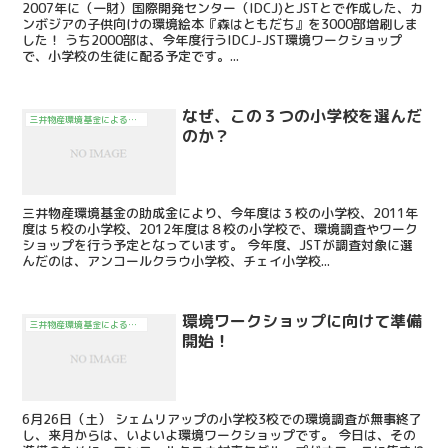
2007年に（一財）国際開発センター（IDCJ)とJSTとで作成した、カ
ンボジアの子供向けの環境絵本『森はともだち』を3000部増刷しま
した！ うち2000部は、今年度行うIDCJ-JST環境ワークショップ
で、小学校の生徒に配る予定です。...
なぜ、この３つの小学校を選んだ
三井物産環境基金による活動
のか？
三井物産環境基金の助成金により、今年度は３校の小学校、2011年
度は５校の小学校、2012年度は８校の小学校で、環境調査やワーク
ショップを行う予定となっています。 今年度、JSTが調査対象に選
んだのは、アンコールクラウ小学校、チェイ小学校...
環境ワークショップに向けて準備
三井物産環境基金による活動
開始！
6月26日（土） シェムリアップの小学校3校での環境調査が無事終了
し、来月からは、いよいよ環境ワークショップです。 今日は、その