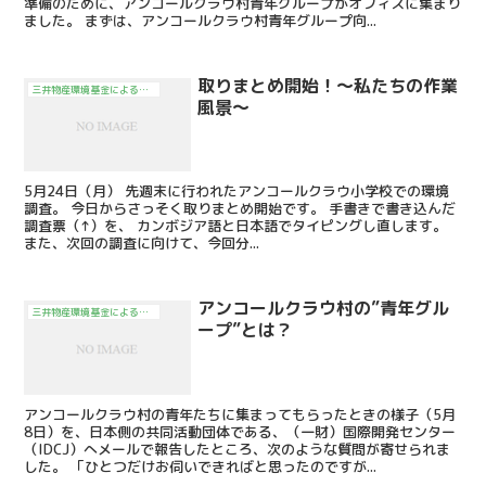
準備のために、アンコールクラウ村青年グループがオフィスに集まり
ました。 まずは、アンコールクラウ村青年グループ向...
取りまとめ開始！～私たちの作業
三井物産環境基金による活動
風景～
5月24日（月） 先週末に行われたアンコールクラウ小学校での環境
調査。 今日からさっそく取りまとめ開始です。 手書きで書き込んだ
調査票（↑）を、 カンボジア語と日本語でタイピングし直します。
また、次回の調査に向けて、今回分...
アンコールクラウ村の”青年グル
三井物産環境基金による活動
ープ”とは？
アンコールクラウ村の青年たちに集まってもらったときの様子（5月
8日）を、日本側の共同活動団体である、（一財）国際開発センター
（IDCJ）へメールで報告したところ、次のような質問が寄せられま
した。 「ひとつだけお伺いできればと思ったのですが...