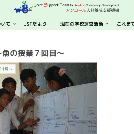
ついて
JSTだより
現在の学校運営活動
これま
3～魚の授業７回目～
11月～