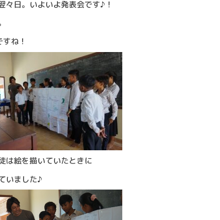
翌々日。いよいよ発表会です♪！
。
ですね！
徒は絵を描いていたときに
ていました♪