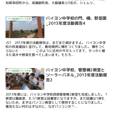
知県幸田町から、成瀬副町長、大嶽議長ら3名が、シェムリ...
バイヨン中学校の門、柵、野菜園
JST活動報告2013年度
_2013年度活動報告4
JST 2013年度の活動報告は、まだまだ続きますよ。 バイヨン中学
校の校舎建設と並行して、敷地境界に柵をつくりました。 柵をつく
らないと・・・・・ このように近所の牛が入ってきて、せっかく植
えた苗木や野菜を食べてしまいます。もちろ...
バイヨン中学校、管理棟2教室と
JST活動報告2013年度
ソーラーパネル_2013年度活動報
告2
2013年度には、バイヨン中学校西側管理棟2教室も完成しました。 1
教室は職員室、もう1教室は図書室となりますが、まだ図書は1冊も
ないため、まずはパソコン教室として使用することになりました。
電気もない村のはずなのに、なぜパソコンが？...