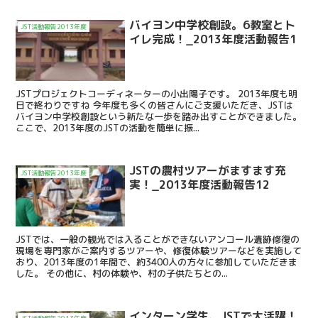
バイヨン中学校創設。6教室とト
JST活動報告2013年度
イレ完成！_2013年度活動報告1
JSTプロジェクトコーディネーターの小出陽子です。 2013年度も明
日で終わりですね 今年度も多くの皆さんにご支援いただき、JSTは
バイヨン中学校創設という新たな一歩を踏み出すことができました。
ここで、2013年度のJSTの活動を簡単に振...
JSTの農村ツアーがますます充
JST活動報告2013年度
実！_2013年度活動報告12
JSTでは、一般の観光では入ることができないアンコール遺跡修復の
現場を専門家がご案内するツアーや、修復体験ツアーなどを実施して
おり、2013年度の1年間で、約3400人の方々に参加していただきま
した。 その他に、村の体験や、村の子供たちとの...
インターン学生、JSTで大活躍！