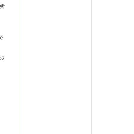
、劣
で
の2