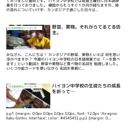
ておりました豊田です。 バイヨン中学校では毎週土曜日に日本語授
業を行っておりました。 帰国からもうすぐ１か月が経ちますが、時
の流れについていけず、カンボジアで過ごした日々は...
野菜、果物。それからてるてる坊
日本語教育＠バイヨン中学校2017～
主。
みなさん、こんにちは！ カンボジアの野菜、果物といえば 何を思い
浮かべますか？ 今週のバイヨン中学校の日本語授業では 「～を食べ
ます」という動詞と 野菜や果物など食べ物の名詞を 勉強しました。
いくつか絵カードを使いながら 名詞を黒板に...
バイヨン中学校の生徒たちの成長
日本語教育＠バイヨン中学校2017～
を祈って…
p.p1 {margin: 0.0px 0.0px 0.0px 0.0px; font: 12.0px '.Hiragino
Kaku Gothic Interface'; color: #454545} p.p2 {margin: 0....