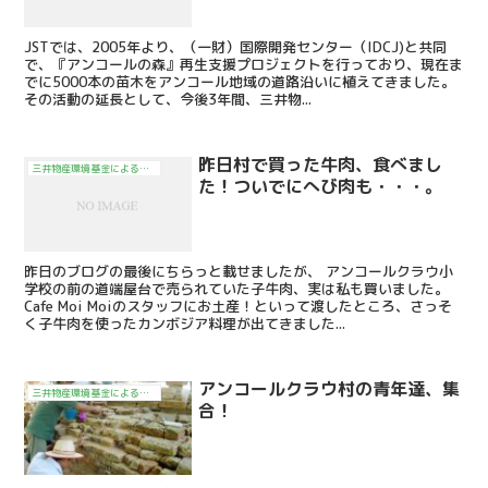
JSTでは、2005年より、（一財）国際開発センター（IDCJ)と共同
で、『アンコールの森』再生支援プロジェクトを行っており、現在ま
でに5000本の苗木をアンコール地域の道路沿いに植えてきました。
その活動の延長として、今後3年間、三井物...
昨日村で買った牛肉、食べまし
三井物産環境基金による活動
た！ついでにへび肉も・・・。
昨日のブログの最後にちらっと載せましたが、 アンコールクラウ小
学校の前の道端屋台で売られていた子牛肉、実は私も買いました。
Cafe Moi Moiのスタッフにお土産！といって渡したところ、さっそ
く子牛肉を使ったカンボジア料理が出てきました...
アンコールクラウ村の青年達、集
三井物産環境基金による活動
合！