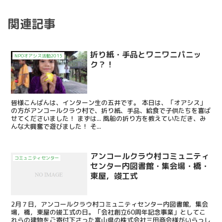
関連記事
折り紙・手品とワニワニパニッ
NPOオアシス活動2015
ク？！
皆様こんばんは、インターン生の五井です。 本日は、「オアシス」
の方がアンコールクラウ村で、折り紙、手品、給食で子供たちを喜ば
せてくださいました！ まずは... 風船の折り方を教えていただき、み
んな大興奮で遊びました！ そ...
アンコールクラウ村コミュニティ
コミュニティセンター
センター内図書館・集会場・橋・
東屋，竣工式
2月７日，アンコールクラウ村コミュニティセンター内図書館，集会
場，橋，東屋の竣工式の日。「会社創立60周年記念事業」としてこ
れらの建物をご寄付下さった富山県の株式会社三田商会様がいらっし