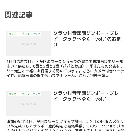
関連記事
クラウ村青年団サンボー・プレ
サンボー・プレイ・クック
イ・クックへゆく vol.1のおま
け
1日目のおまけ。＊今回のワークショップの最年少参加者はテリー先
生の子供たち。8歳と5歳と2歳（パパと参加）。学生たちの発表をテ
リー先生と一緒にお行儀よく聞いています。さらにカメラ付きケータ
イで、記録写真のお手伝いまで！うーん、これは将来有望...
クラウ村青年団サンボー・プレ
サンボー・プレイ・クック
イ・クックへゆく vol.1
運命の5月14日。今日はワークショップ初日。ＪＳＴの日本人スタッ
フが先乗りしてサンボー遺跡周辺で最終準備。このワークショップの
主役はカンボジア人の学生たちなので、準備のほとんどは彼らにお任