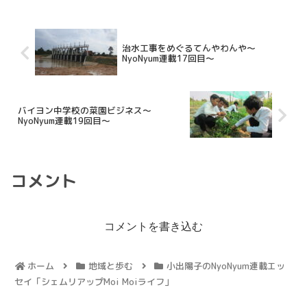
治水工事をめぐるてんやわんや～
NyoNyum連載17回目～
バイヨン中学校の菜園ビジネス～
NyoNyum連載19回目～
コメント
コメントを書き込む
ホーム
地域と歩む
小出陽子のNyoNyum連載エッ
セイ「シェムリアップMoi Moiライフ」