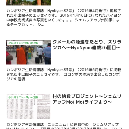
カンボジア生活情報誌「NyoNyum82号」（2016年4月発行）掲載さ
れた小出陽子のエッセイです。 2016年1月16日に行われたバイヨン
中学校完成式典の写真をいくつか。。。 シェムリアップ州知事によ
るテープカット。 シ...
クメールの源流をたどり、スリラ
小出陽子のNyoNyum連載エッセイ「シェムリアップMoi Moiライフ」
ンカへ～NyoNyum連載26回目～
カンボジア生活情報誌「NyoNyum83号」（2016年6月発行）に掲載
された小出陽子のエッセイです。 コロンボの空港で出会ったカンボ
ジアの僧侶
村の給食プロジェクト～シェムリ
小出陽子のNyoNyum連載エッセイ「シェムリアップMoi Moiライフ」
アップMoi Moiライフより～
カンボジア生活情報誌「ニョニュム」に連載中の「シェムリアップ
Moi Moiライフ」。 5回目の2012年12月/2013年1月号には、アンコ