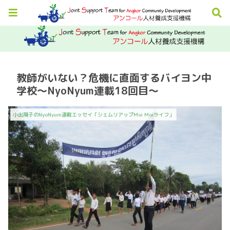
教師がいない？危機に直面するバイヨン中
学校～NyoNyum連載18回目～
小出陽子のNyoNyum連載エッセイ「シェムリアップMoi Moiライフ」