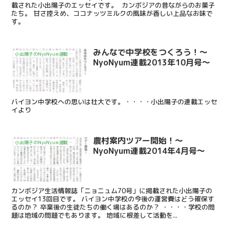
載された小出陽子のエッセイです。 カンボジアの昔ながらのお菓子
たち。 甘さ控えめ、ココナッツミルクの風味が香しい上品なお味で
す。
みんなで中学校をつくろう！～
小出陽子のNyoNyum連載エッセイ「シェムリアップMoi Moiライフ」
NyoNyum連載2013年10月号～
バイヨン中学校への思いは壮大です。・・・・小出陽子の連載エッセ
イより
農村案内ツアー開始！～
小出陽子のNyoNyum連載エッセイ「シェムリアップMoi Moiライフ」
NyoNyum連載2014年4月号～
カンボジア生活情報誌「ニョニュム70号」に掲載された小出陽子の
エッセイ13回目です。 バイヨン中学校の今後の運営費はどう確保す
るのか？ 卒業後の生徒たちの働く場はあるのか？ ・・・・学校の問
題は地域の問題でもあります。 地域に根差して活動を...