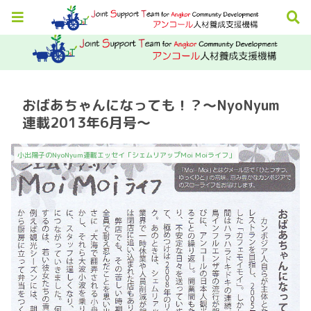
おばあちゃんになっても！？～NyoNyum
連載2013年6月号～
小出陽子のNyoNyum連載エッセイ「シェムリアップMoi Moiライフ」