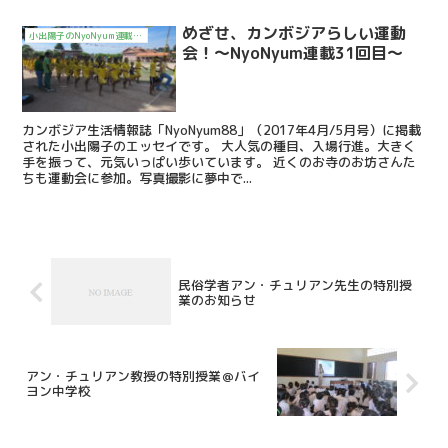
めざせ、カンボジアらしい運動
小出陽子のNyoNyum連載エッセイ「シェムリアップMoi Moiライフ」
会！～NyoNyum連載31回目～
カンボジア生活情報誌「NyoNyum88」（2017年4月/5月号）に掲載
された小出陽子のエッセイです。 大人気の種目、入場行進。大きく
手を振って、元気いっぱい歩いています。 近くのお寺のお坊さんた
ちも運動会に参加。写真撮影に夢中で...
民俗学者アン・チュリアン先生の特別授
業のお知らせ
アン・チュリアン教授の特別授業＠バイ
ヨン中学校