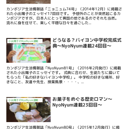
カンボジア生活情報誌「ニョニュム74号」（2014年12月）に掲載さ
れた小出陽子のエッセイ17回目です。 予想外のことが突然起こるカ
ンボジアですが、日本人にとって異国の地であるのでそれも当然。
流れに身を任せて、楽しく平穏な日々を過ごした...
どうなる？バイヨン中学校完成式
小出陽子のNyoNyum連載エッセイ「シェムリアップMoi Moiライフ」
典～NyoNyum連載24回目～
カンボジア生活情報誌「NyoNyum81号」（2016年2月発行）に掲載
された小出陽子のエッセイです。 式典に合わせ、生徒たちに描いて
もらった「私の好きなバイヨン中学校」。 中学校の好きな場所、好
きなこと、友達や先生、授業風景・・・・、...
お菓子をめぐる歴史ロマン～
小出陽子のNyoNyum連載エッセイ「シェムリアップMoi Moiライフ」
NyoNyum連載23回目～
カンボジア生活情報誌「NyoNyum80号」（2015年12月発行）に掲