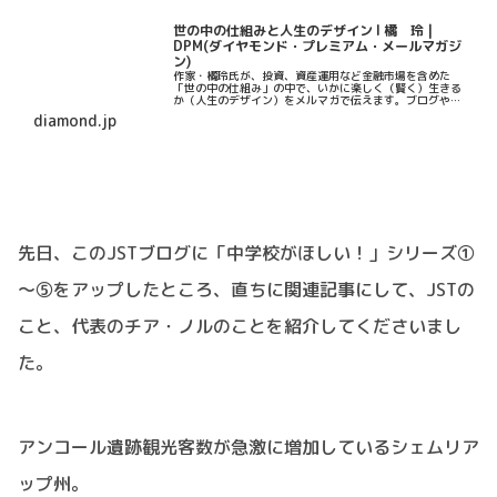
世の中の仕組みと人生のデザイン l 橘 玲 |
DPM(ダイヤモンド・プレミアム・メールマガジ
ン)
作家・橘玲氏が、投資、資産運用など金融市場を含めた
「世の中の仕組み」の中で、いかに楽しく（賢く）生きる
か（人生のデザイン）をメルマガで伝えます。ブログや書
籍ではわからない、今の思考をお届けします。
diamond.jp
先日、このJSTブログに「中学校がほしい！」シリーズ①
～⑤をアップしたところ、直ちに関連記事にして、JSTの
こと、代表のチア・ノルのことを紹介してくださいまし
た。
アンコール遺跡観光客数が急激に増加しているシェムリア
ップ州。