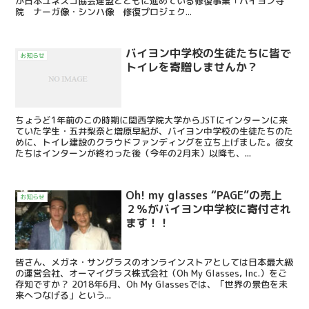
が日本ユネスコ協会連盟とともに進めている修復事業「バイヨン寺
院 ナーガ像・シンハ像 修復プロジェク...
バイヨン中学校の生徒たちに皆で
お知らせ
トイレを寄贈しませんか？
ちょうど1年前のこの時期に関西学院大学からJSTにインターンに来
ていた学生・五井梨奈と増原早紀が、バイヨン中学校の生徒たちのた
めに、トイレ建設のクラウドファンディングを立ち上げました。彼女
たちはインターンが終わった後（今年の2月末）以降も、...
Oh! my glasses “PAGE”の売上
お知らせ
２％がバイヨン中学校に寄付され
ます！！
皆さん、メガネ・サングラスのオンラインストアとしては日本最大級
の運営会社、オーマイグラス株式会社（Oh My Glasses, Inc.）をご
存知ですか？ 2018年6月、Oh My Glassesでは、「世界の景色を未
来へつなげる」という...