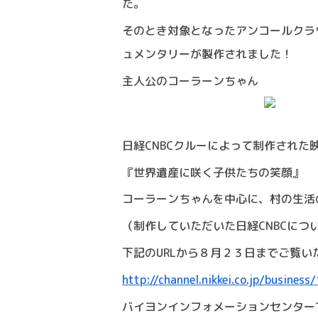
た。
そのとき対象となったアンコールクラ
ュメンタリーが製作されました！
主人公のコーラーンちゃん
日経CNBCクルーによって制作された
『世界遺産に咲く子供たちの笑顔』
コーラーンちゃんを中心に、村の生活
（制作していただいた日経CNBCにつ
下記のURLから８月２３日までご覧
http://channel.nikkei.co.jp/busine
バイヨンインフォメーションセンター