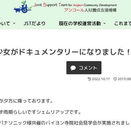
ついて
JSTだより
現在の学校運営活動
これま
少女がドキュメンタリーになりました
コメント
2022.10.17
2013.08
が夕方に降っております。
ず雨期らしいですシェムリアップです。
パナソニック様共催のバイヨン寺院社会見学会が実施されまし