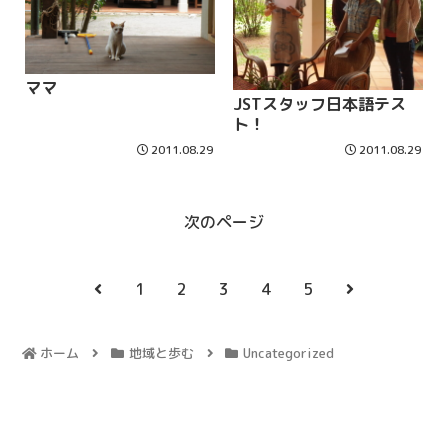
ママ
JSTスタッフ日本語テス
ト！
2011.08.29
2011.08.29
次のページ
1
2
3
4
5
ホーム
地域と歩む
Uncategorized